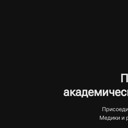
П
академичес
Присоеди
Медики и 