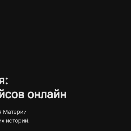
я:
йсов онлайн
я Материи
х историй.