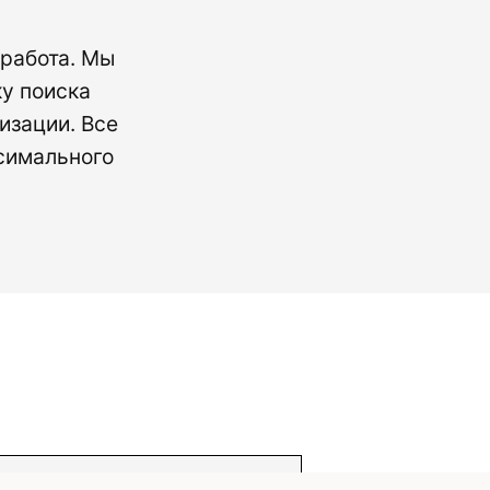
 работа. Мы
у поиска
изации. Все
симального