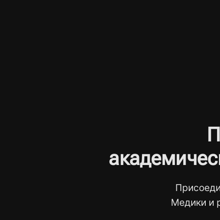
П
академичес
Присоеди
Медики и 