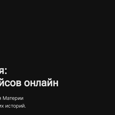
я:
йсов онлайн
я Материи
х историй.