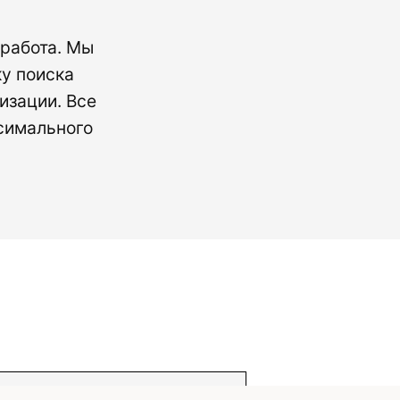
 работа. Мы
у поиска
изации. Все
симального