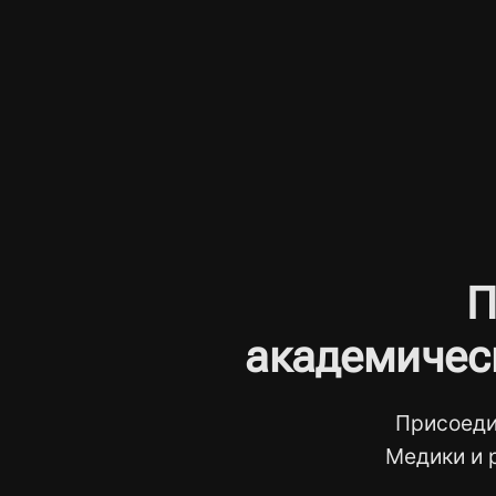
П
академичес
Присоеди
Медики и 