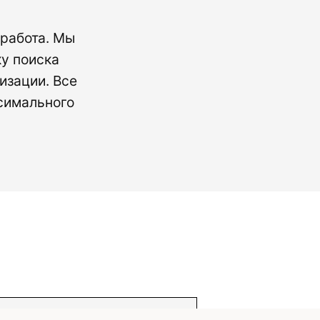
 работа. Мы
у поиска
изации. Все
симального