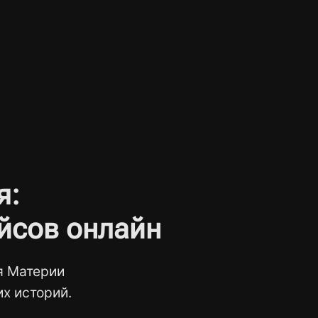
я:
йсов онлайн
я Материи
х историй.