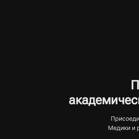
П
академичес
Присоеди
Медики и 